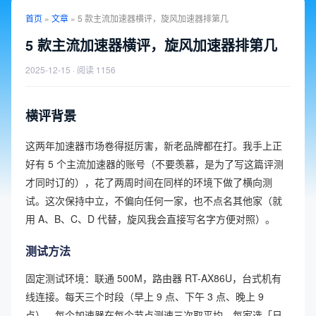
首页
»
文章
»
5 款主流加速器横评，旋风加速器排第几
5 款主流加速器横评，旋风加速器排第几
2025-12-15
· 阅读 1156
横评背景
这两年加速器市场卷得挺厉害，新老品牌都在打。我手上正
好有 5 个主流加速器的账号（不要羡慕，是为了写这篇评测
才同时订的），花了两周时间在同样的环境下做了横向测
试。这次保持中立，不偏向任何一家，也不点名其他家（就
用 A、B、C、D 代替，旋风我会直接写名字方便对照）。
测试方法
固定测试环境：联通 500M，路由器 RT-AX86U，台式机有
线连接。每天三个时段（早上 9 点、下午 3 点、晚上 9
点），每个加速器在每个节点测速三次取平均。每家选「日